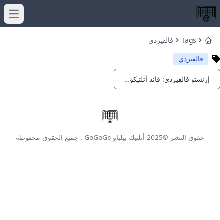
menu
Tags
فالفيردي
Home
فالفيردي
إرنستو فالفيردي: قائد أتلتيكو بلباو ونجاحاته في 2025
Notifications
حقوق النشر ©2025
أتلتيك بيلباو GoGoGo
. جميع الحقوق محفوظة