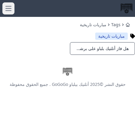
menu
Tags
مباريات تاريخية
Home
مباريات تاريخية
هل فاز أتلتيك بلباو على برشلونة 12-1؟ الحقيقة التاريخية
Notifications
حقوق النشر ©2025
أتلتيك بيلباو GoGoGo
. جميع الحقوق محفوظة