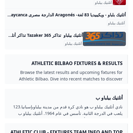
أتلتيك بيلباو
أثلتيك بلباو - ويكيبيديا 83 لغة- Aragonés الدارجة مصرى Asturianu Azərbaycanca تۆرکجه Basa Bali Беларуская Беларуская (тара
أتلتيك بيلباو
أتلتيك بيلباو تذاكر Tazaker 365 تذاكر أتلتيك بيلباو - ابحث واشتري تذاكر لأحداث رياضية حول العالم بلباو, اسبانيا - ملعب سان ماميسبلباو, اسبانيا - ملعب سان ماميسفالنسيا, اسبانيا - ملعب ميستالابلباو, اسبانيا - ملعب سان ماميسفياريال, اسبانيا - ملعب فياريالدورتموند, ألمانيا - سغنال إدونا بارك (فيسيرشتاديون) بلباو, اسبانيا - ملعب سان ماميسإلتشي, اسبانيا - ستاديو مانويل مارتينز فاليروبلباو, اسبانيا - ملعب سان ماميسبلباو, اسبانيا - ملعب سان ماميسسان سيباستيان, اسبانيا - ملعب انويتانيوكاسل, انكلترا - سانت جيمس باركبلباو, اسبانيا - ملعب سان ماميسبرشلونة, اسبانيا - كامب نوبراغ, الجمهورية التشيكية - ملعب عيدن
أتلتيك بيلباو
ATHLETIC BILBAO FIXTURES & RESULTS
GOAL.COM
Browse the latest results and upcoming fixtures for
Athletic Bilbao. Dive into recent matches to discover
goal scorers stats and much more
أتلتيك بيلباو ب
نادي أتلتيك بيلباو ب هو نادي كرة قدم من مدينة بيلباوبإسبانيا.123
يلعب في الدرجة الثانية. تأسس في عام 1964. أتلتيك بيلباو ب
الشعار الاسم الكامل تأسس عام الملعب البلد الدوري الإدارة
المدير الفني المدرب الموقع الرسمي مراجع BILBAO ATHLETIC
ATHLETIC CLUB - FIXTURES TEAM INFO AND TOP
2017-18; Athletic’s official website نسخة محفوظة 21