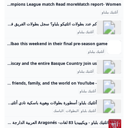
Athletic Club - Athletic Clubs Official Website Bilbao Athletic Club’s Official Website · Latest news, Footballers, Match tickets, Museum and San Mames Tour tickets and Official shop Matchday 3FinishedReal Betis 97’Bakambu 1-2Athletic Club- Bartra60’ (o.g.) Paredes85' Athletic remain unbeatable See match report- First Team Valverde: “We’re very happy with these wins” Read more- First Team Iñigo Ruiz de Galarreta medical report Read more- Club Athletic host Arsenal at San Mames for first Champions League match Read moreMatch report- Women
أتلتيك بيلباو
كم عدد بطولات اتلتيكو بلباو؟ سجل بطولات الفريق فاز ببطولة الدوري الإسباني الدرجة الأولى لـكرة القدم 8 مرات من أصل 80 مشاركة، آخرها موسم 1984. فاز بكأس الملك 25 مرة، آخرها عام 2024. فاز بكأس السوبر الإسـبانية ثلاث مرات عام 1984 و2015 وعام 2021.
أتلتيك بيلباو
Athletic Bilbao Get the latest Athletic Bilbao news, transfer rumours, fixtures, live blogs, injury updates, results and player statistics from talkSPORT talkSPORT BET Podcasts Competitions Betting Fan Network Join The Dugout Shopping Ireland Betting Canada Betting Arsenal are taking on Bilbao this weekend in their final pre-season game
أتلتيك بيلباو
Athletic Club de Bilbao a unique model and an international example in professional sport - Bizkaia Talent El conjunto rojiblanco (esos son sus colores) está considerado como uno de los clubs históricos del fútbol del Estado.The red and white team (their colours) is considered to be one of the historic football clubs in Spain.Zuri-gorrien taldea (horiek dira taldearen koloreak) Estatuko futbol-klub historikoetariko bat da. Get to know us Be part of the largest highly professional Network connected to Bilbao - Bay of Biscay and the entire Basque Country Join us:
أتلتيك بيلباو
- YouTube Enjoy the videos and music you love, upload original content, and share it all with friends, family, and the world on YouTube.
أتلتيك بيلباو
أتلتيك بلباو: أسطورة بطولات وهوية باسكية نادي أتلتيك بلباو هو واحد من أعرق الأندية الإسبانية وأكثرها تميزًا في تاريخ كرة القدم بإسبانيا، ويتميز بفلسفة فريدة اعتمدت على تواجد اللاعبين من إقليم الباسك فقط، مما شكل هويته الوطنية القوية وربط الفريق بإقليم الباسك بشدة. تاريخ النادي وبداياته تأسس أتلتيك بلباو في أواخر تسعينيات القرن التاسع عشر (1898 أو 1901 حسب المصدر) على أيدي طلاب ومن عمال بريطانيين في ميناء بلباو. كان الميناء مركزًا صناعيًا هامًا يجذب عددًا من العمال البريطانيين الذين عرفوا كرة القدم وجلبوها معهم إلى المنطقة، حيث بدأ الفريق بمباريات محلية ثم شارك في أولى بطولات كأس ملك إسبانيا عام 1902 تحت اسم “بيزكايا” وفاز بالكأس حينها، وفي عام 1903 تم تغيير اسم الفريق إلى أتلتيك بلباو رسميًا.
أتلتيك بلباو
البطولات
الباسك
اتلتيك بلباو - ويكيبيديا 83 لغات- Aragonés العربية الدارجة Asturianu Azərbaycanca تۆرکجه Basa Bali Беларуская Беларуская (