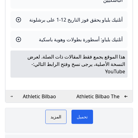
الباسكيين
أتلتيك بلباو يحقق فوز التاريخ 12-1 على برشلونة
أتلتيك بلباو: أسطورة بطولات وهوية باسكية
هذا الموقع يجمع فقط المقالات ذات الصلة. لعرض
النسخة الأصلية، يرجى نسخ وفتح الرابط التالي:
-
YouTube
Athletic Bilbao
Athletic Bilbao The
Fixtures & Results
Guardian
Goal.com
تحميل
المزيد
المرجع الأول
أتلتيك بيلباو.