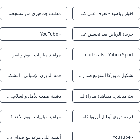
اخبار رياضية - تعرف على كل ما أسفرت عنه قرعة دوري أبطال أوروبا (2025-2026)
مطلب جماهيري من مشجعي نادي أتلتيك بلباو بدقيقة صمت حداد على سليمان العبيد أمام رايو فاليكانو رياضة النهار
Notifications
Notifications
جريدة الرياض بعد تحسين عرض أتلتيك بيلباو.. مدافع النصر على أعتاب الرحيل
- YouTube
Notifications
Notifications
Athletic Club news videos schedule squad stats - Yahoo Sport
مواعيد مباريات اليوم والقنوات الناقلة.. الزمالك وقمة آرسنال ضد ليفربول المصري اليوم
Notifications
Notifications
تشكيل مايوركا المتوقع ضد ريال مدريد في الدوري الإسباني صحيفة الوطن
قمة الدوري الإسباني.. التشكيلة المتوقعة لبيتيس وبيلباو تكشف ملامح المواجهة
Notifications
Notifications
بث مباشر.. مشاهدة مباراة ليفربول و أتلتيك بلباو الوديّة الدوليّة - خليجيون
دقيقة صمت للأمل والسلام.. بلباو يصدم جماهيره بسبب سليمان العبيد
Notifications
Notifications
قرعة دوري أبطال أوروبا كاملة.. نهائيات مبكرة فى مرحلة الدوري - اليوم السابع
مواعيد مباريات اليوم الأحد 31 - 8 - 2025 والقنوات الناقلة :: الوقائع الإخبارية
Notifications
Notifications
- YouTube
أنفيلد على موعد مع صدام عملاقي البريميرليغ ليفربول وأرسنال.. تفاصيل المواجهة الملتهبة عدن نيوز
Notifications
Notifications