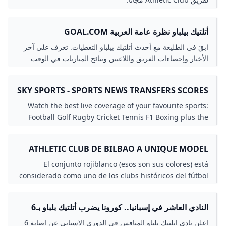
أتلتيك بيلباو نظرة عامة العربية GOAL.COM
ابقَ في الطليعة مع أحدث أتلتيك بيلباو التغطيات. تعرف على آخر
الأخبار وإحصاءات الفريق واللاعبين ونتائج المباريات في الوقت
الفعلي، كل ذلك على GOAL
SKY SPORTS - SPORTS NEWS TRANSFERS SCORES
WATCH LIVE SPORT
Watch the best live coverage of your favourite sports:
Football Golf Rugby Cricket Tennis F1 Boxing plus the
latest sports news transfers & scores.
ATHLETIC CLUB DE BILBAO A UNIQUE MODEL
AND AN INTERNATIONAL EXAMPLE IN
El conjunto rojiblanco (esos son sus colores) está
PROFESSIONAL SPORT - BIZKAIA TALENT
considerado como uno de los clubs históricos del fútbol
del Estado.The red and white team (their colours) is
considered to be one of the historic football clubs in
النادي العاشر في إسبانيا.. كورونا يضرب أتلتيك بلباو بـ6
Spain.Zuri-gorrien taldea (horiek dira taldearen
حالات جديدة - بطولات
koloreak) Estatuko futbol-klub historikoetariko bat da.
اعلن نادي اتلتيك بلباو المنافس في الدوري الاسباني عن اصابة 6