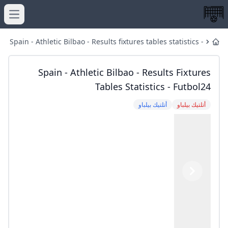
menu
Spain - Athletic Bilbao - Results fixtures tables statistics -
Home
Futbol24
Spain - Athletic Bilbao - Results Fixtures
Tables Statistics - Futbol24
أتلتيك بيلباو
أتلتيك بيلباو
Previous
Next