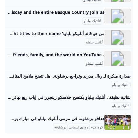
Athletic Club de Bilbao a unique model and an international example in professional sport - Bizkaia Talent El conjunto rojiblanco (esos son sus colores) está considerado como uno de los clubs históricos del fútbol del Estado.The red and white team (their colours) is considered to be one of the historic football clubs in Spain.Zuri-gorrien taldea (horiek dira taldearen koloreak) Estatuko futbol-klub historikoetariko bat da. Get to know us Be part of the largest highly professional Network connected to Bilbao - Bay of Biscay and the entire Basque Country Join us:
أتلتيك بيلباو
من هو قائد أتلتيكو بلباو؟ Athletic are the fourth most successful club in La Liga with eight titles to their name.
أتلتيك بيلباو
- YouTube Enjoy the videos and music you love, upload original content, and share it all with friends, family, and the world on YouTube.
أتلتيك بيلباو
صدارة مبكرة لـ ريال مدريد وتراجع برشلونة.. هل تتضح ملامح المنافسة؟ جدول ترتيب الدوري الإسباني بعد الجولة الثالثة – جريدة مانشيت تصدر ريال مدريد جدول ترتيب الدوري الإسباني لكرة القدم بالعلامة الكاملة بعد انتهاء منافسات الجولة الثالثة من المسابقة. جاء ذلك عقب فوزه الصعب على ريال مايوركا، اقرأ أيضًا:مفاجأة سارة لجماهير الكرة المصرية.. لاعب منتخب مصر يوقع رسميًا لأولمبياكوس اليوناني تعادل برشلونة وفياريال يدخلان المنافسة على المراكز الأولى لم يتمكن برشلونة من تحقيق الفوز في مباراته أمام رايو فاييكانو، حيث اكتفى بالتعادل الإيجابي بهدف لمثله، مما أفقده نقطتين ثمينتين وأدى لتراجعه إلى المركز الرابع في جدول ترتيب الدوري الإسباني برصيد سبع نقاط.
أتلتيك بيلباو
بثنائية نظيفة ..أتلتيك بيلباو يكتسح جلاسكو رينجرز في إياب ربع نهائي الدوري الاوروبي المشهد اليمني نجح أتلتيك بلباو الإسباني من خطف فوزا ثمينا من نظيرة جلاسكو رينجزرليتأهل إلى نصف نهائي بطولة الدوري الأوروبي بعد الفوز على جلاسكو رينجرز بنتيجة بثنائية نظيفة برشلونة يتعادل إيجابيا مع رايو فاليكانو 1-1 في… برشلونة يتعثر أمام رايو فاليكانو بالتعادل 1-1 في… المشهد الرياضيملخص مباراة برشلونة ورايو فاليكانو بالجولة الثالثة من… المشهد الرياضيليفربول يهزم آرسنال بمشاركة محمد صلاح ويتصدر الدوري… المشهد الرياضيالزمالك يخسر أمام وادي دجلة 2-1 ويترك صدارة… تحديثات جديدة للدينار البحريني مقابل الجنيه المصري اليوم…
أتلتيك بيلباو
هدافو برشلونة في مرمى أتلتيك بيلباو في مباراة برشلونة ضد أتلتيك بيلباو، سجل هدفي برشلونة اللاعب الرائع روبرت ليفاندوفسكي، وكان بالفعل في قمة عطائه، حيث أظهر مهارات رائعة وسجل هدفين. الهدف الأول جاء في الدقيقة 14، وفي غضون دقائق قليلة استغل ليفاندوفسكي كرة ركنية ليضيف الهدف الثاني بطريقة مذهلة برأسية قوية. هل يمكنك أن تتخيل كم كان جمهور برشلونة متحمسًا في تلك اللحظات؟! ومع اقتراب المباراة من نهايتها، حصل برشلونة على ركلة جزاء، والتي نفذها ببراعة داني أولمو وأضاف الهدف الثالث.
كرة قدم
دوري إسباني
برشلونة