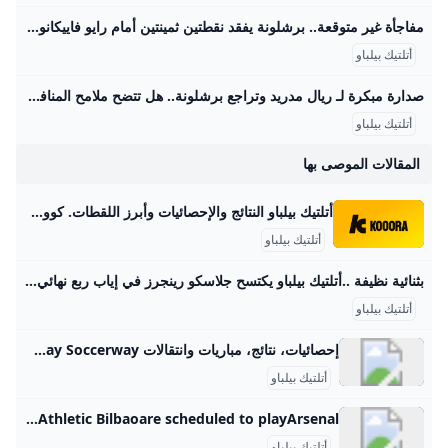
مفاجأة غير متوقعة.. برشلونة يفقد نقطتين ثمينتين أمام رايو فاييكانو في صراع الدوري الإسباني – جريدة مانشيت تعادل نادي برشلونة، حامل اللقب، أمام مضيفه رايو فاييكانو بهدف لمثله في مواجهة مثيرة أقيمت على ملعب إستاديو دي فاليكاس، ضمن منافسات الجولة الثالثة من الدوري اقرأ أيضًا:مفاجأة في قائمة الأغلى عالميًا.. ريال مدريد يتصدر.. فماذا عن باريس سان جيرمان؟ وفي الشوط الثاني، نجح رايو فاييكانو في إدراك التعادل عند الدقيقة 67 عن طريق اللاعب فران بيريز. وجاء الهدف بعد ركلة ركنية نفذها بالازون ببراعة، لتصل الكرة إلى بيريز الذي سددها بقوة لتستقر في شباك الحارس المتميز خوان جارسيا.
أتلتيك بيلباو
صدارة مبكرة لـ ريال مدريد وتراجع برشلونة.. هل تتضح ملامح المنافسة؟ جدول ترتيب الدوري الإسباني بعد الجولة الثالثة – جريدة مانشيت تصدر ريال مدريد جدول ترتيب الدوري الإسباني لكرة القدم بالعلامة الكاملة بعد انتهاء منافسات الجولة الثالثة من المسابقة. جاء ذلك عقب فوزه الصعب على ريال مايوركا، اقرأ أيضًا:مفاجأة سارة لجماهير الكرة المصرية.. لاعب منتخب مصر يوقع رسميًا لأولمبياكوس اليوناني تعادل برشلونة وفياريال يدخلان المنافسة على المراكز الأولى لم يتمكن برشلونة من تحقيق الفوز في مباراته أمام رايو فاييكانو، حيث اكتفى بالتعادل الإيجابي بهدف لمثله، مما أفقده نقطتين ثمينتين وأدى لتراجعه إلى المركز الرابع في جدول ترتيب الدوري الإسباني برصيد سبع نقاط.
أتلتيك بيلباو
المقالات الموصى بها
أتلتيك بيلباو النتائج والإحصائيات وأبرز اللقطات. كووورة احصل على جميع الأخبار والتحديثات الأخيرة لفريق أتلتيك بيلباو بما في ذلك أخبار الانتقالات القادمة والمباريات والنتائج المباشرة. الدوري الإسبانيجدول مباريات الدوري الإسباني 2025-2026، القنوات الناقلة والترتيبتعرف على جدول مباريات الدوري الإسباني 2025-2026، القنوات الناقلة والترتيب17:3431 أغسطس 2025الدوري الإسبانيجدول ترتيب الدوري الإسباني 2025-2026تعرف على ترتيب جدول الدوري الإسباني 2025-202617:2731 أغسطس 2025مقالات وتقاريربالصور: بيلباو يواصل بدايته المثالية بعبور ريال بيتيس15:4831 أغسطس 2025باريس سان جيرمانتحديد أجندة مشوار باريس في دوري الأبطال09:1130 أغسطس 2025بوروسيا دورتمونددورتموند يبحث عن الانتقام الأوروبي من خصوم الماضي04:0029 أغسطس 2025دوري أبطال أوروباقرعة الأبطال.
أتلتيك بيلباو
بثنائية نظيفة ..أتلتيك بيلباو يكتسح جلاسكو رينجرز في إياب ربع نهائي الدوري الاوروبي المشهد اليمني نجح أتلتيك بلباو الإسباني من خطف فوزا ثمينا من نظيرة جلاسكو رينجزرليتأهل إلى نصف نهائي بطولة الدوري الأوروبي بعد الفوز على جلاسكو رينجرز بنتيجة بثنائية نظيفة برشلونة يتعادل إيجابيا مع رايو فاليكانو 1-1 في… برشلونة يتعثر أمام رايو فاليكانو بالتعادل 1-1 في… المشهد الرياضيملخص مباراة برشلونة ورايو فاليكانو بالجولة الثالثة من… المشهد الرياضيليفربول يهزم آرسنال بمشاركة محمد صلاح ويتصدر الدوري… المشهد الرياضيالزمالك يخسر أمام وادي دجلة 2-1 ويترك صدارة… تحديثات جديدة للدينار البحريني مقابل الجنيه المصري اليوم…
أتلتيك بيلباو
إحصائيات، نتائج، مباريات وانتقالات Athletic Club Soccerway Soccerway يوفر إحصائيات، نتائج، جداول، انتقالات ونتائج مباشرة لفريق Athletic Club مجانًا.
أتلتيك بيلباو
Athletic Bilbao Scores & Fixtures - This Months Schedule of Football Matches Sky Sports brings you today’s football schedule - filter by date or competition and never miss another match. Get all of the latest fixtures, live scores and results. Find the latest football scores and results from major competitions, including the Premier League and Champions League. Watch live football on Sky Sports. Sync to calendar View fixtureAthletic Bilbaoare scheduled to playAlaves.5.30pmFixture.. Athletic Bilbao vs Alaves. Kick-off at 5:30pm View full Spanish La Liga table- View fixtureAthletic Bilbaoare scheduled to playArsenal.
أتلتيك بيلباو