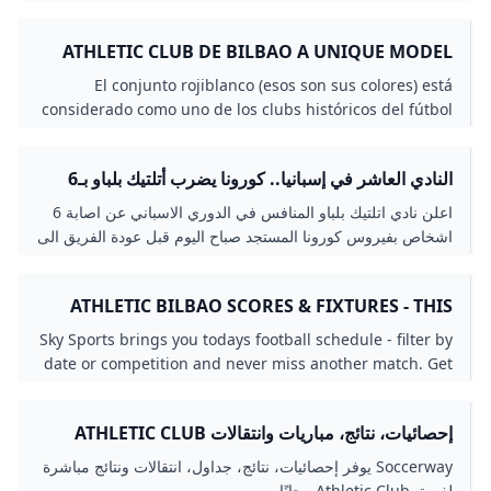
latest sports news transfers & scores.
ATHLETIC CLUB DE BILBAO A UNIQUE MODEL
AND AN INTERNATIONAL EXAMPLE IN
El conjunto rojiblanco (esos son sus colores) está
PROFESSIONAL SPORT - BIZKAIA TALENT
considerado como uno de los clubs históricos del fútbol
del Estado.The red and white team (their colours) is
considered to be one of the historic football clubs in
النادي العاشر في إسبانيا.. كورونا يضرب أتلتيك بلباو بـ6
Spain.Zuri-gorrien taldea (horiek dira taldearen
حالات جديدة - بطولات
koloreak) Estatuko futbol-klub historikoetariko bat da.
اعلن نادي اتلتيك بلباو المنافس في الدوري الاسباني عن اصابة 6
اشخاص بفيروس كورونا المستجد صباح اليوم قبل عودة الفريق الى
التدريبات استعدادا للموسم الجديد..
ATHLETIC BILBAO SCORES & FIXTURES - THIS
MONTHS SCHEDULE OF FOOTBALL MATCHES
Sky Sports brings you todays football schedule - filter by
date or competition and never miss another match. Get
all of the latest fixtures live scores and results. Find the
latest football scores and results from major
إحصائيات، نتائج، مباريات وانتقالات ATHLETIC CLUB
competitions including the Premier League and
SOCCERWAY
Champions League. Watch live football on Sky Sports.
Soccerway يوفر إحصائيات، نتائج، جداول، انتقالات ونتائج مباشرة
لفريق Athletic Club مجانًا.