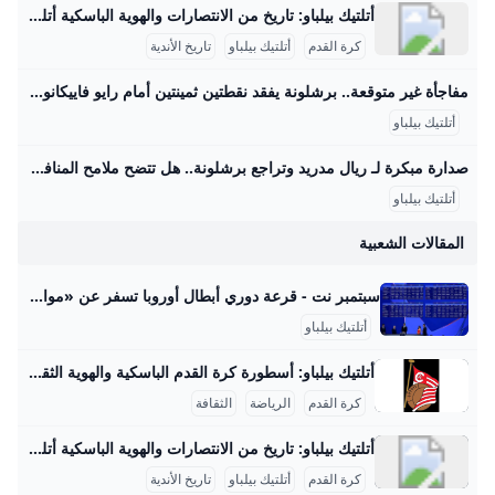
أتلتيك بيلباو: تاريخ من الانتصارات والهوية الباسكية أتلتيك بيلباو هو نادي كرة قدم عريق من إقليم الباسك في شمال إسبانيا، يتمتع بتاريخ طويل يمتد لأكثر من قرن من الزمان. تأسس النادي عام 1898 على يد مهاجرين بريطانيين في مدينة بيلباو، وبرز كأحد أعرق وأشهر الفرق الإسبانية التي حافظت على هويتها الفريدة في عالم كرة القدم، حيث يقتصر على ضم لاعبين من إقليم الباسك فقط. يعد الفريق من الأندية الثلاثة الوحيدة التي لم تهبط للدوري الثاني منذ انطلاق الدوري الإسباني، إلى جانب ريال مدريد وبرشلونة، مما يبرز التزامه الكبير بالعراقة والثبات في المنافسة.
كرة القدم
أتلتيك بيلباو
تاريخ الأندية
مفاجأة غير متوقعة.. برشلونة يفقد نقطتين ثمينتين أمام رايو فاييكانو في صراع الدوري الإسباني – جريدة مانشيت تعادل نادي برشلونة، حامل اللقب، أمام مضيفه رايو فاييكانو بهدف لمثله في مواجهة مثيرة أقيمت على ملعب إستاديو دي فاليكاس، ضمن منافسات الجولة الثالثة من الدوري اقرأ أيضًا:مفاجأة في قائمة الأغلى عالميًا.. ريال مدريد يتصدر.. فماذا عن باريس سان جيرمان؟ وفي الشوط الثاني، نجح رايو فاييكانو في إدراك التعادل عند الدقيقة 67 عن طريق اللاعب فران بيريز. وجاء الهدف بعد ركلة ركنية نفذها بالازون ببراعة، لتصل الكرة إلى بيريز الذي سددها بقوة لتستقر في شباك الحارس المتميز خوان جارسيا.
أتلتيك بيلباو
صدارة مبكرة لـ ريال مدريد وتراجع برشلونة.. هل تتضح ملامح المنافسة؟ جدول ترتيب الدوري الإسباني بعد الجولة الثالثة – جريدة مانشيت تصدر ريال مدريد جدول ترتيب الدوري الإسباني لكرة القدم بالعلامة الكاملة بعد انتهاء منافسات الجولة الثالثة من المسابقة. جاء ذلك عقب فوزه الصعب على ريال مايوركا، اقرأ أيضًا:مفاجأة سارة لجماهير الكرة المصرية.. لاعب منتخب مصر يوقع رسميًا لأولمبياكوس اليوناني تعادل برشلونة وفياريال يدخلان المنافسة على المراكز الأولى لم يتمكن برشلونة من تحقيق الفوز في مباراته أمام رايو فاييكانو، حيث اكتفى بالتعادل الإيجابي بهدف لمثله، مما أفقده نقطتين ثمينتين وأدى لتراجعه إلى المركز الرابع في جدول ترتيب الدوري الإسباني برصيد سبع نقاط.
أتلتيك بيلباو
المقالات الشعبية
سبتمبر نت - قرعة دوري أبطال أوروبا تسفر عن «مواجهات نارية» ٢٦ سبتمبرنت - الموقع الرسمي لوزارة الدفاع اليمنية يهتم بمتابعة ونشر مجمل الأنشطة العسكرية وكل ما يتعلق بالدولة والحكومة والقضايا المحلية وشؤون المغتربين والقضايا العربية والاقليمية والدولية, وكذا القضايا الثقافية والاقتصادية والرياضية والمنوعة وشؤون المرأة رياضة سيناريوهات ما بعد اغتيال الشهيد الرهوي الأحد: 31 آب 2025 الأخبار انطلاق “أسطول الصمود العالمي” من برشلونة بمشاركة 20 سفينة لكسر حصار غزة الأحد: 31 آب 2025 عربية ودولية استشهاد مراسلة قناة القدس مع زوجها واطفالها الأحد: 31 آب 2025 عربية ودولية
أتلتيك بيلباو
أتلتيك بيلباو: أسطورة كرة القدم الباسكية والهوية الثقافية أتلتيك بيلباو هو أحد أقدم وأعرق أندية كرة القدم في إسبانيا، تأسس عام 1898 على يد المغتربين البريطانيين في مدينة بيلباو بإقليم الباسك الشمالي. يشتهر النادي بسياسة فريدة من نوعها تقضي باللعب فقط باللاعبين الذين ينتمون إلى إقليم الباسك أو ذوي الأصول الباسكية، مما يعزز هويته الثقافية والسياسية. بقى أتلتيك بيلباو ضمن ثلاثة أندية إسبانية فقط لم تهبط من الدرجة الأولى منذ انطلاق الدوري الإسباني في 1929، إلى جانب ريال مدريد وبرشلونة، وأظهر ترسيخاً قوياً لتراث الباسك من خلال تاريخه وإنجازاته العديدة.
كرة القدم
الرياضة
الثقافة
أتلتيك بيلباو: تاريخ من الانتصارات والهوية الباسكية أتلتيك بيلباو هو نادي كرة قدم عريق من إقليم الباسك في شمال إسبانيا، يتمتع بتاريخ طويل يمتد لأكثر من قرن من الزمان. تأسس النادي عام 1898 على يد مهاجرين بريطانيين في مدينة بيلباو، وبرز كأحد أعرق وأشهر الفرق الإسبانية التي حافظت على هويتها الفريدة في عالم كرة القدم، حيث يقتصر على ضم لاعبين من إقليم الباسك فقط. يعد الفريق من الأندية الثلاثة الوحيدة التي لم تهبط للدوري الثاني منذ انطلاق الدوري الإسباني، إلى جانب ريال مدريد وبرشلونة، مما يبرز التزامه الكبير بالعراقة والثبات في المنافسة.
كرة القدم
أتلتيك بيلباو
تاريخ الأندية